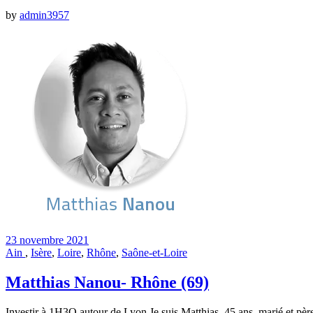
by
admin3957
23 novembre 2021
Ain
,
Isère
,
Loire
,
Rhône
,
Saône-et-Loire
Matthias Nanou- Rhône (69)
Investir à 1H3O autour de Lyon Je suis Matthias, 45 ans, marié et père