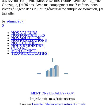
des revenus complémentaires et sécuriser votre avenir. Je m'appelle
Gonzague, j'ai 36 ans. Avec ma compagne et nos 3 enfants, nous
vivons à Figeac dans le Lot.Ingénieur aéronautique de formation, j'ai
travaillé
by
admin3957
0
NOS VALEURS
NOS FONDATEURS
NOS SOLUTIONS
NOS RÉALISATIONS
NOTRE ÉQUIPE
NOUS REJOINDRE
CONTACT
MON COMPTE
TRAVAUXLOCATIFS
MENTIONS LEGALES - CGV
ProjetLocatif, tous droits réservés.
Créé par
Créasite Référencement naturel Gironde