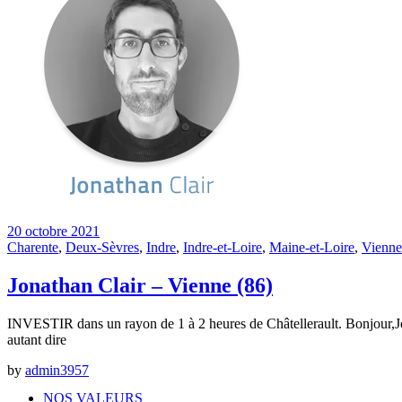
20 octobre 2021
Charente
,
Deux-Sèvres
,
Indre
,
Indre-et-Loire
,
Maine-et-Loire
,
Vienne
Jonathan Clair – Vienne (86)
INVESTIR dans un rayon de 1 à 2 heures de Châtellerault. Bonjour,Je m
autant dire
by
admin3957
NOS VALEURS