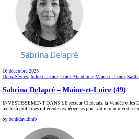
16 décembre 2025
Deux-Sèvres
,
Indre-et-Loire
,
Loire-Atlantique
,
Maine-et-Loire
,
Sarth
Sabrina Delapré – Maine-et-Loire (49)
INVESTISSEMENT DANS LE secteur Choletais, la Vendée et les Deux-Sè
mettre à profit mes différentes expériences pour votre futur investisse
by
benjidavidinfo