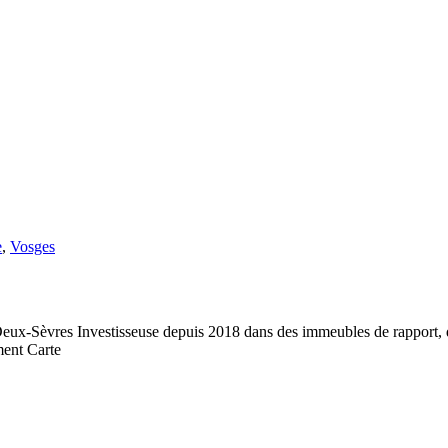
e
,
Vosges
vres Investisseuse depuis 2018 dans des immeubles de rapport, divis
ment Carte