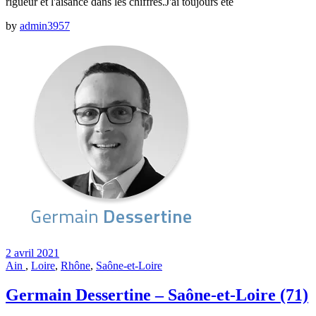
rigueur et l'aisance dans les chiffres.J'ai toujours été
by
admin3957
2 avril 2021
Ain
,
Loire
,
Rhône
,
Saône-et-Loire
Germain Dessertine – Saône-et-Loire (71)