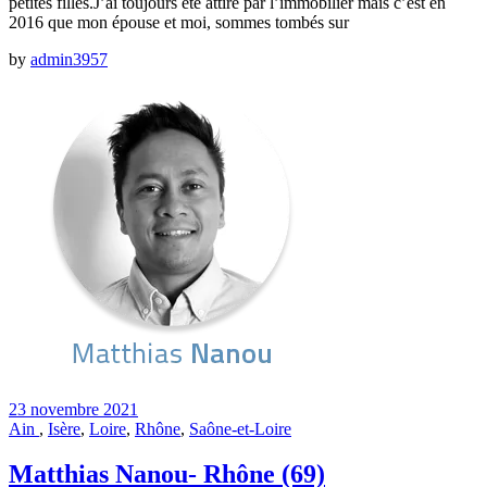
petites filles.J’ai toujours été attiré par l’immobilier mais c’est en
2016 que mon épouse et moi, sommes tombés sur
by
admin3957
23 novembre 2021
Ain
,
Isère
,
Loire
,
Rhône
,
Saône-et-Loire
Matthias Nanou- Rhône (69)