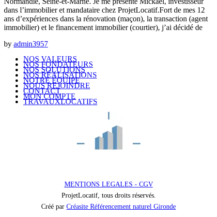
Normandie, Seine-et-Marne. Je me présente Mickael, investisseur
dans l’immobilier et mandataire chez ProjetLocatif.Fort de mes 12
ans d’expériences dans la rénovation (maçon), la transaction (agent
immobilier) et le financement immobilier (courtier), j’ai décidé de
by
admin3957
NOS VALEURS
NOS FONDATEURS
NOS SOLUTIONS
NOS RÉALISATIONS
NOTRE ÉQUIPE
NOUS REJOINDRE
CONTACT
MON COMPTE
TRAVAUXLOCATIFS
MENTIONS LEGALES - CGV
ProjetLocatif, tous droits réservés.
Créé par
Créasite Référencement naturel Gironde