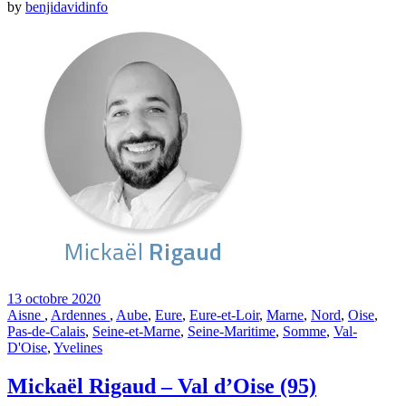
by
benjidavidinfo
13 octobre 2020
Aisne
,
Ardennes
,
Aube
,
Eure
,
Eure-et-Loir
,
Marne
,
Nord
,
Oise
,
Pas-de-Calais
,
Seine-et-Marne
,
Seine-Maritime
,
Somme
,
Val-
D'Oise
,
Yvelines
Mickaël Rigaud – Val d’Oise (95)