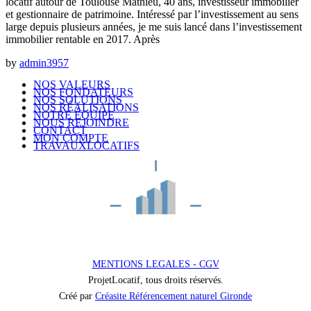
locatif autour de Toulouse Mathieu, 40 ans, investisseur immobilier
et gestionnaire de patrimoine. Intéressé par l’investissement au sens
large depuis plusieurs années, je me suis lancé dans l’investissement
immobilier rentable en 2017. Après
by
admin3957
NOS VALEURS
NOS FONDATEURS
NOS SOLUTIONS
NOS RÉALISATIONS
NOTRE ÉQUIPE
NOUS REJOINDRE
CONTACT
MON COMPTE
TRAVAUXLOCATIFS
MENTIONS LEGALES - CGV
ProjetLocatif, tous droits réservés.
Créé par
Créasite Référencement naturel Gironde