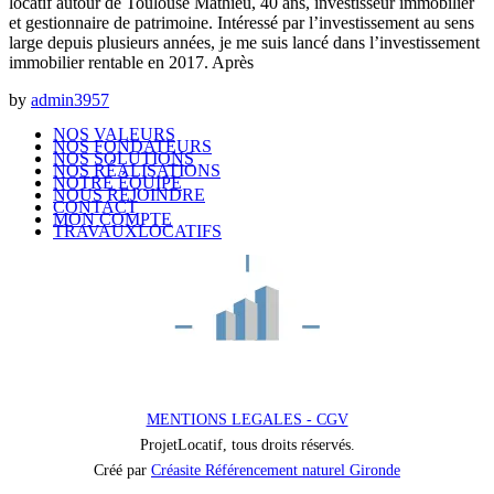
locatif autour de Toulouse Mathieu, 40 ans, investisseur immobilier
et gestionnaire de patrimoine. Intéressé par l’investissement au sens
large depuis plusieurs années, je me suis lancé dans l’investissement
immobilier rentable en 2017. Après
by
admin3957
NOS VALEURS
NOS FONDATEURS
NOS SOLUTIONS
NOS RÉALISATIONS
NOTRE ÉQUIPE
NOUS REJOINDRE
CONTACT
MON COMPTE
TRAVAUXLOCATIFS
MENTIONS LEGALES - CGV
ProjetLocatif, tous droits réservés.
Créé par
Créasite Référencement naturel Gironde