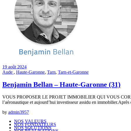
19 août 2024
Aude
,
Haute-Garonne
,
Tarn
,
Tarn-et-Garonne
Benjamin Bellan – Haute-Garonne (31)
VOUS PROPOSER LE PROJET IMMOBILIER QUI VOUS CORRESPO
l’aéronautique et aujourd’hui investisseur assidu en immobilier.Après d
by
admin3957
NOS VALEURS
NOS FONDATEURS
NOS SOLUTIONS
NOS RÉALISATIONS