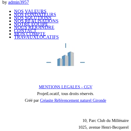
by
admin3957
NOS VALEURS
NOS FONDATEURS
NOS SOLUTIONS
NOS RÉALISATIONS
NOTRE ÉQUIPE
NOUS REJOINDRE
CONTACT
MON COMPTE
TRAVAUXLOCATIFS
MENTIONS LEGALES - CGV
ProjetLocatif, tous droits réservés.
Créé par
Créasite Référencement naturel Gironde
Nos coordonnées
10, Parc Club du Millénaire
1025, avenue Henri-Becquerel