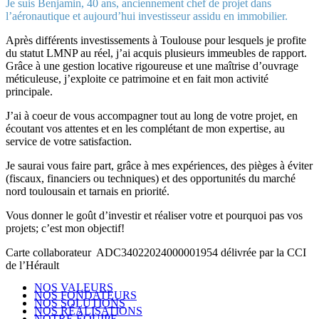
Je suis Benjamin, 40 ans, anciennement chef de projet dans
l’aéronautique et aujourd’hui investisseur assidu en immobilier.
Après différents investissements à Toulouse pour lesquels je profite
du statut LMNP au réel, j’ai acquis plusieurs immeubles de rapport.
Grâce à une gestion locative rigoureuse et une maîtrise d’ouvrage
méticuleuse, j’exploite ce patrimoine et en fait mon activité
principale.
J’ai à coeur de vous accompagner tout au long de votre projet, en
écoutant vos attentes et en les complétant de mon expertise, au
service de votre satisfaction.
Je saurai vous faire part, grâce à mes expériences, des pièges à éviter
(fiscaux, financiers ou techniques) et des opportunités du marché
nord toulousain et tarnais en priorité.
Vous donner le goût d’investir et réaliser votre et pourquoi pas vos
projets; c’est mon objectif!
Carte collaborateur ADC34022024000001954 délivrée par la CCI
de l’Hérault
NOS VALEURS
NOS FONDATEURS
NOS SOLUTIONS
NOS RÉALISATIONS
NOTRE ÉQUIPE