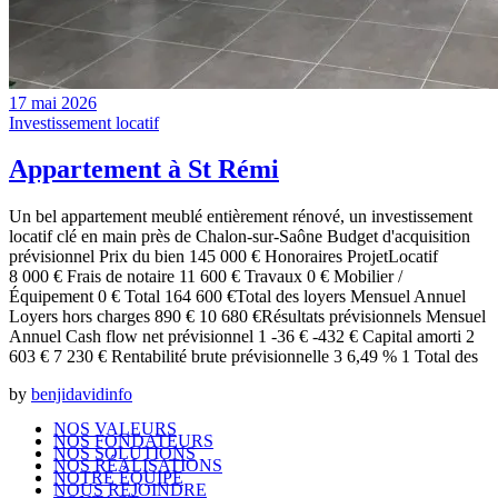
17 mai 2026
Investissement locatif
Appartement à St Rémi
Un bel appartement meublé entièrement rénové, un investissement
locatif clé en main près de Chalon-sur-Saône Budget d'acquisition
prévisionnel Prix du bien 145 000 € Honoraires ProjetLocatif
8 000 € Frais de notaire 11 600 € Travaux 0 € Mobilier /
Équipement 0 € Total 164 600 €Total des loyers Mensuel Annuel
Loyers hors charges 890 € 10 680 €Résultats prévisionnels Mensuel
Annuel Cash flow net prévisionnel 1 -36 € -432 € Capital amorti 2
603 € 7 230 € Rentabilité brute prévisionnelle 3 6,49 % 1 Total des
by
benjidavidinfo
NOS VALEURS
NOS FONDATEURS
NOS SOLUTIONS
NOS RÉALISATIONS
NOTRE ÉQUIPE
NOUS REJOINDRE