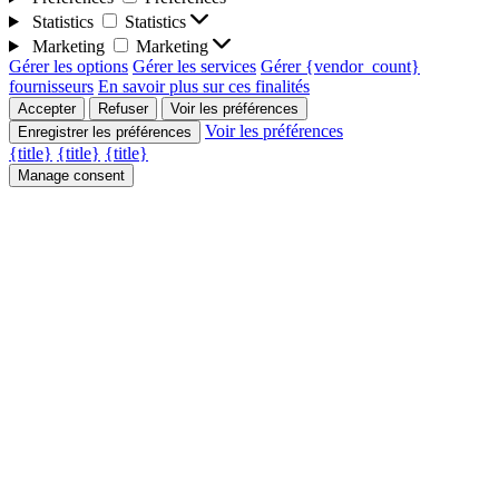
Statistics
Statistics
Marketing
Marketing
Gérer les options
Gérer les services
Gérer {vendor_count}
fournisseurs
En savoir plus sur ces finalités
Accepter
Refuser
Voir les préférences
Voir les préférences
Enregistrer les préférences
{title}
{title}
{title}
Manage consent