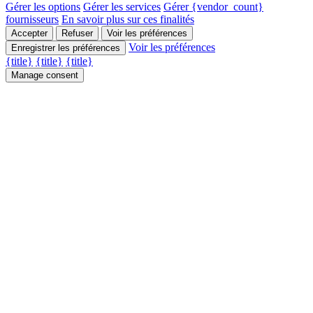
Gérer les options
Gérer les services
Gérer {vendor_count}
fournisseurs
En savoir plus sur ces finalités
Accepter
Refuser
Voir les préférences
Voir les préférences
Enregistrer les préférences
{title}
{title}
{title}
Manage consent