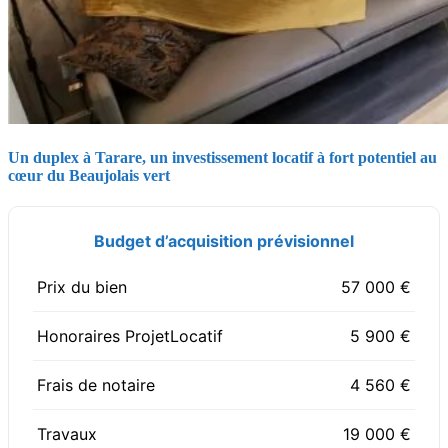
Un duplex à Tarare, un investissement locatif à fort potentiel au
cœur du Beaujolais vert
Budget d’acquisition prévisionnel
Prix du bien
57 000 €
Honoraires ProjetLocatif
5 900 €
Frais de notaire
4 560 €
Travaux
19 000 €