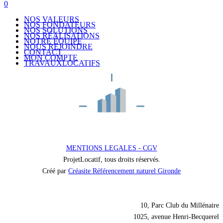
0
NOS VALEURS
NOS FONDATEURS
NOS SOLUTIONS
NOS RÉALISATIONS
NOTRE ÉQUIPE
NOUS REJOINDRE
CONTACT
MON COMPTE
TRAVAUXLOCATIFS
MENTIONS LEGALES - CGV
ProjetLocatif, tous droits réservés.
Créé par
Créasite Référencement naturel Gironde
Nos coordonnées
10, Parc Club du Millénaire
1025, avenue Henri-Becquerel