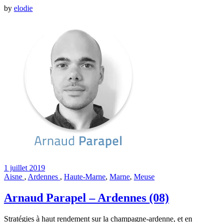
by
elodie
1 juillet 2019
Aisne
,
Ardennes
,
Haute-Marne
,
Marne
,
Meuse
Arnaud Parapel – Ardennes (08)
Stratégies à haut rendement sur la champagne-ardenne, et en