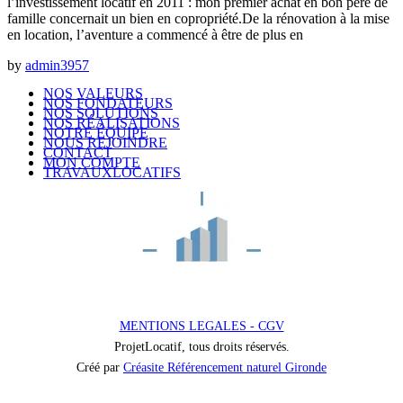
l’investissement locatif en 2011 : mon premier achat en bon père de
famille concernait un bien en copropriété.De la rénovation à la mise
en location, l’aventure a commencé à être de plus en
by
admin3957
NOS VALEURS
NOS FONDATEURS
NOS SOLUTIONS
NOS RÉALISATIONS
NOTRE ÉQUIPE
NOUS REJOINDRE
CONTACT
MON COMPTE
TRAVAUXLOCATIFS
MENTIONS LEGALES - CGV
ProjetLocatif, tous droits réservés.
Créé par
Créasite Référencement naturel Gironde
Nos coordonnées