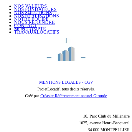
NOS VALEURS
NOS FONDATEURS
NOS SOLUTIONS
NOS RÉALISATIONS
NOTRE ÉQUIPE
NOUS REJOINDRE
CONTACT
MON COMPTE
TRAVAUXLOCATIFS
MENTIONS LEGALES - CGV
ProjetLocatif, tous droits réservés.
Créé par
Créasite Référencement naturel Gironde
Nos coordonnées
10, Parc Club du Millénaire
1025, avenue Henri-Becquerel
34 000 MONTPELLIER