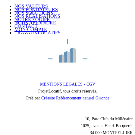
NOS VALEURS
NOS FONDATEURS
NOS SOLUTIONS
NOS RÉALISATIONS
NOTRE ÉQUIPE
NOUS REJOINDRE
CONTACT
MON COMPTE
TRAVAUXLOCATIFS
MENTIONS LEGALES - CGV
ProjetLocatif, tous droits réservés.
Créé par
Créasite Référencement naturel Gironde
Nos coordonnées
10, Parc Club du Millénaire
1025, avenue Henri-Becquerel
34 000 MONTPELLIER