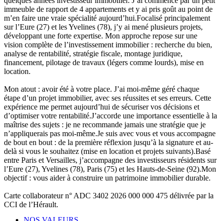
quelques années investisseur immobilier. J’ai commencé par un petit
immeuble de rapport de 4 appartements et y ai pris goût au point de
m’en faire une vraie spécialité aujourd’hui.Focalisé principalement
sur l’Eure (27) et les Yvelines (78), j’y ai mené plusieurs projets,
développant une forte expertise. Mon approche repose sur une
vision complète de l’investissement immobilier : recherche du bien,
analyse de rentabilité, stratégie fiscale, montage juridique,
financement, pilotage de travaux (légers comme lourds), mise en
location.
Mon atout : avoir été à votre place. J’ai moi-même géré chaque
étape d’un projet immobilier, avec ses réussites et ses erreurs. Cette
expérience me permet aujourd’hui de sécuriser vos décisions et
d’optimiser votre rentabilité.J’accorde une importance essentielle à la
maîtrise des sujets : je ne recommande jamais une stratégie que je
n’appliquerais pas moi-même.Je suis avec vous et vous accompagne
de bout en bout : de la première réflexion jusqu’à la signature et au-
delà si vous le souhaitez (mise en location et projets suivants).Basé
entre Paris et Versailles, j’accompagne des investisseurs résidents sur
l’Eure (27), Yvelines (78), Paris (75) et les Hauts-de-Seine (92).Mon
objectif : vous aider à construire un patrimoine immobilier durable.
Carte collaborateur n° ADC 3402 2026 000 000 475 délivrée par la
CCI de l’Hérault.
NOS VALEURS