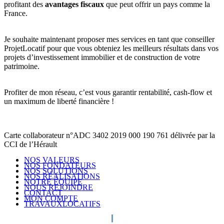
profitant des
avantages fiscaux
que peut offrir un pays comme la
France.
Je souhaite maintenant proposer mes services en tant que conseiller
ProjetLocatif pour que vous obteniez les meilleurs résultats dans vos
projets d’investissement immobilier et de construction de votre
patrimoine.
Profiter de mon réseau, c’est vous garantir rentabilité, cash-flow et
un maximum de liberté financière !
Carte collaborateur n°ADC 3402 2019 000 190 761 délivrée par la
CCI de l’Hérault
NOS VALEURS
NOS FONDATEURS
NOS SOLUTIONS
NOS RÉALISATIONS
NOTRE ÉQUIPE
NOUS REJOINDRE
CONTACT
MON COMPTE
TRAVAUXLOCATIFS